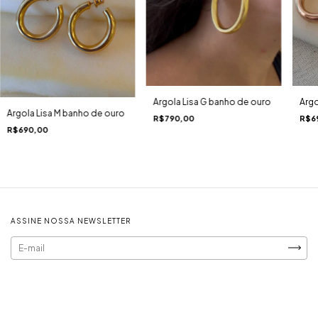
Argola Lisa G banho de ouro
Argo
Argola Lisa M banho de ouro
R$790,00
R$6
R$690,00
ASSINE NOSSA NEWSLETTER