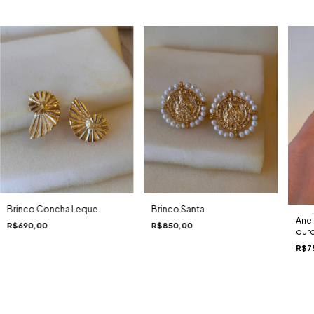
Brinco Concha Leque
Brinco Santa
Anel
R$690,00
R$850,00
our
R$7