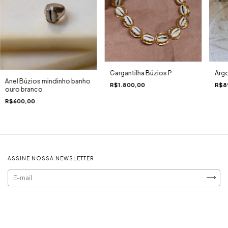
Gargantilha Búzios P
Argo
Anel Búzios mindinho banho
R$1.800,00
R$8
ouro branco
R$600,00
ASSINE NOSSA NEWSLETTER